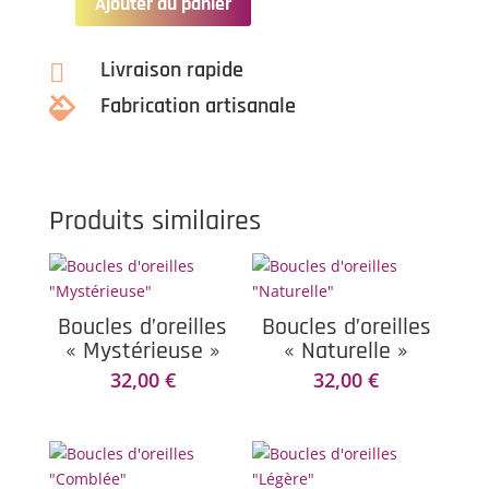
Ajouter au panier
quantité
de
Boucles
Livraison rapide

d'oreilles
Fabrication artisanale

"Brillante"
Produits similaires
Boucles d’oreilles
Boucles d’oreilles
« Mystérieuse »
« Naturelle »
32,00
€
32,00
€