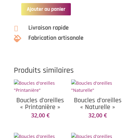
Ajouter au panier
quantité
de
Boucles
Livraison rapide

d'oreilles
Fabrication artisanale

"Comblée"
Produits similaires
Boucles d’oreilles
Boucles d’oreilles
« Printanière »
« Naturelle »
32,00
€
32,00
€